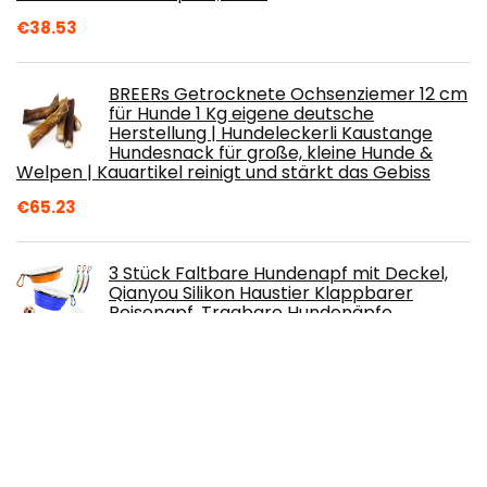
€
38.53
BREERs Getrocknete Ochsenziemer 12 cm
für Hunde 1 Kg eigene deutsche
Herstellung | Hundeleckerli Kaustange
Hundesnack für große, kleine Hunde &
Welpen | Kauartikel reinigt und stärkt das Gebiss
€
65.23
3 Stück Faltbare Hundenapf mit Deckel,
Qianyou Silikon Haustier Klappbarer
Reisenapf, Tragbare Hundenäpfe
Auslaufsichere Trinkschale für Katzen,
Trinknapf Hund für Unterwegs Camping Reise
(450ML)
€
9.98
Mint Hundemantel zur Linderung von