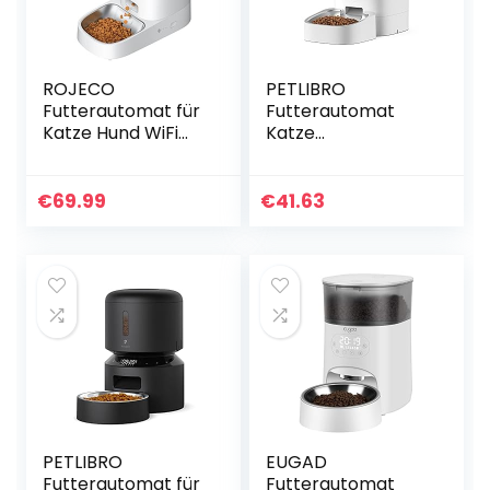
ROJECO
PETLIBRO
Futterautomat für
Futterautomat
Katze Hund WiFi
Katze
4L-Automatisierte
Automatischer, 4L
Waschbar
Automatischer
Futterspender
Futterspender für
€
69.99
€
41.63
Katzenfutter mit
Hunde mit
Timer &
Edelstahlschüssel,
Edelstahlschüssel,
1-4 Mahlzeiten pro
1-10 Mahlzeiten
Tag & 10s Voice
pro Tag für
Recorder für
kleine/mittlere
kleine/mittlere
Haustiere
Haustiere
PETLIBRO
EUGAD
Futterautomat für
Futterautomat