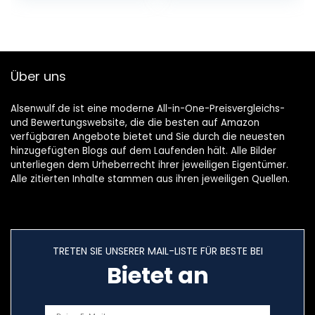
Futterstation
Zeitgesteuerte
Bambus Hund mit
Kontrolle 1-4
2 Edelstahlnäpfen
Mahlzeiten pro
und Rutschfesten
Tag, 10S
Füßen
Sprachaufzeichnu
Über uns
ng, Geeignet für
Kleine bis Mittlere
Haustiere
Alsenwulf.de ist eine moderne All-in-One-Preisvergleichs-
und Bewertungswebsite, die die besten auf Amazon
verfügbaren Angebote bietet und Sie durch die neuesten
hinzugefügten Blogs auf dem Laufenden hält. Alle Bilder
unterliegen dem Urheberrecht ihrer jeweiligen Eigentümer.
Alle zitierten Inhalte stammen aus ihren jeweiligen Quellen.
TRETEN SIE UNSERER MAIL-LISTE FÜR BESTE BEI
Bietet an