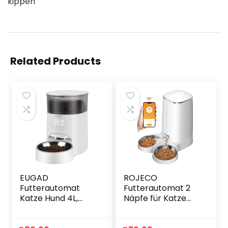
kippen
Related Products
EUGAD
ROJECO
Futterautomat
Futterautomat 2
Katze Hund 4L,
Näpfe für Katze
Automatischer
Hund 4L WiFi APP-
Trockenfutterspe
Automatisierte