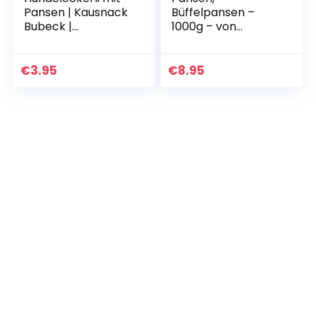
Pansen | Kausnack
Büffelpansen –
Bubeck |
1000g – von
gebackene
George and Bobs
Hundekekse
€
3.95
€
8.95