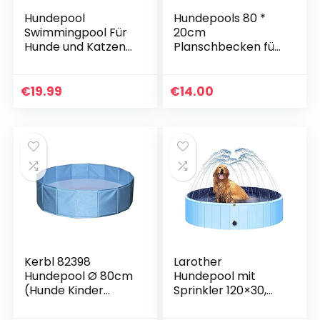
Hundepool
Hundepools 80 *
Swimmingpool Für
20cm
Hunde und Katzen
Planschbecken für
Schwimmbecken
Haustier, Faltbarer
Hund
Planschbecken mit
Planschbecken
Wasserablassventil
€
19.99
€
14.00
Hundebadewanne
für Hunde Haustiere
Faltbarer Pool mit
Welpen Kinder PVC
PVC-rutschfest
rutschfeste
Verschleißfest (120
Badewanne, Rot
* 30cm)
Kerbl 82398
Larother
Hundepool Ø 80cm
Hundepool mit
(Hunde Kinder
Sprinkler 120×30,
Planschbecken)
Hundedusche,
100 Liter
Hundebadewanne,