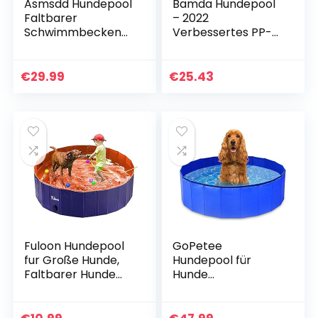
Asmsdd Hundepool
Bamda Hundepool
Faltbarer
– 2022
Schwimmbecken
Verbessertes PP-
Hund
Brett Faltbares
Planschbecken
Hundepool für
Swimmingpool
große und kleine
€
29.99
€
25.43
Kinderpool
Hunde, langlebiger
Hundebadewanne
und
Doggy Pool für
Umweltfreundlich
Großes Haustier
(120 * 30 cm)
Hund Katze Kinder
PVC rutschfest
(Bonus Haustier
Badebürste) 55″x
12″
Fuloon Hundepool
GoPetee
fur Große Hunde,
Hundepool für
Faltbarer Hunde
Hunde
Pool
Swimmingpool
Planschbecken mit
Planschbecken
Ablassventil,
Hundebadewanne