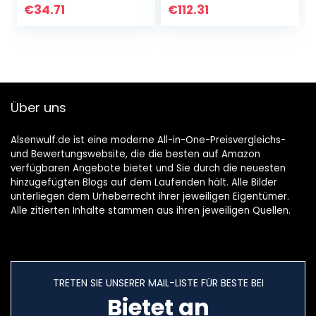
bis 13,6 kg –
Energieeffizient,
€
34.71
€
112.31
Verwendung in
Mit
Fliegengittertüren
Verschlussplatte,
–
Größe L, Weiß
Fensterabschirmu
ngen und
Veranda-
Über uns
Bildschirmen
Alsenwulf.de ist eine moderne All-in-One-Preisvergleichs-
und Bewertungswebsite, die die besten auf Amazon
verfügbaren Angebote bietet und Sie durch die neuesten
hinzugefügten Blogs auf dem Laufenden hält. Alle Bilder
unterliegen dem Urheberrecht ihrer jeweiligen Eigentümer.
Alle zitierten Inhalte stammen aus ihren jeweiligen Quellen.
TRETEN SIE UNSERER MAIL-LISTE FÜR BESTE BEI
Bietet an