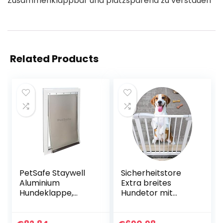
Zusammenklappbar und platzsparend zu verstauen
Related Products
PetSafe Staywell
Sicherheitstore
Aluminium
Extra breites
Hundeklappe,
Hundetor mit
Langlebiger
Verlängerung,
Aluminium-
Treppe für Baby-
Rahmen,
Haustiere 1 m groß,