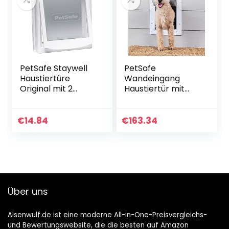
für große
Haustiere,
Haustiere
(schwarz)
PetSafe Staywell
PetSafe
Haustiertüre
Wandeingang
Original mit 2
Haustiertür mit
Verschlussoptione
Teleskop-Tunnel,
n, Für Innen- und
für Haustiere bis 18
Außentür, Für
kg, Weiß – Medium
€
14.84
€
163.34
Hunde und Katzen
bis zu 7 kg, Größe
S, Weiß
Über uns
Alsenwulf.de ist eine moderne All-in-One-Preisvergleichs-
und Bewertungswebsite, die die besten auf Amazon