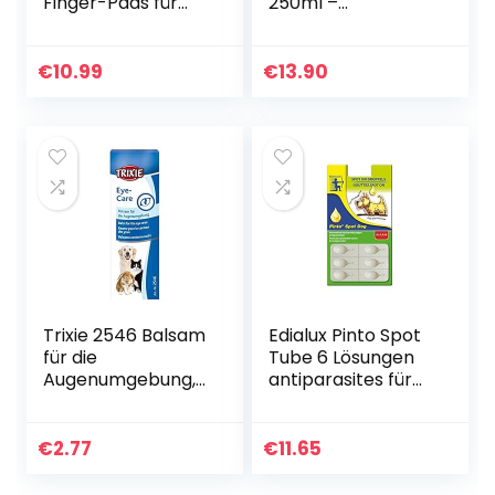
Finger-Pads für
250ml –
Hunde 100 Stück –
Wundspray für
Augenpflege Hund
Tiere, Silberwasser
und
Hund, Katze, Pferd,
€
10.99
€
13.90
Tränenfleckenentf
Aluminium Silver
erner Hund –
Spray,
Augenreiniger für
Sprühpflaster,
Hunde mit
Spray
beruhigendem
Wundversorgung
Aloe Vera Extrakt,
Desinfektion
schonende
Hundepflege
Trixie 2546 Balsam
Edialux Pinto Spot
für die
Tube 6 Lösungen
Augenumgebung,
antiparasites für
50 ml
Hunde
€
2.77
€
11.65