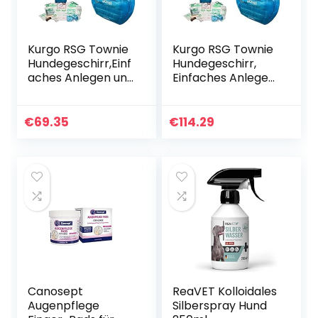
Kurgo RSG Townie
Kurgo RSG Townie
Hundegeschirr,Einf
Hundegeschirr,
aches Anlegen und
Einfaches Anlegen
Abnehmen,Größe
und
XS, Blau+Erste-
Abnehmen,Größe
Hilfe-Set für
M, Blau+Erste-
€
69.35
€
114.29
Hunde,Kompatibel
Hilfe-Set für
mit RSG-
Hunde,Kompatibel
Geschirren und
mit RSG-
Gürteln+
Geschirren und
Satteltasche für
Gürteln+
Hunde, Mit zwei
Satteltasche für
Reißverschlusstas
Hunde, Mit zwei
chen
Reißverschlusstas
chen
Canosept
ReaVET Kolloidales
Augenpflege
Silberspray Hund