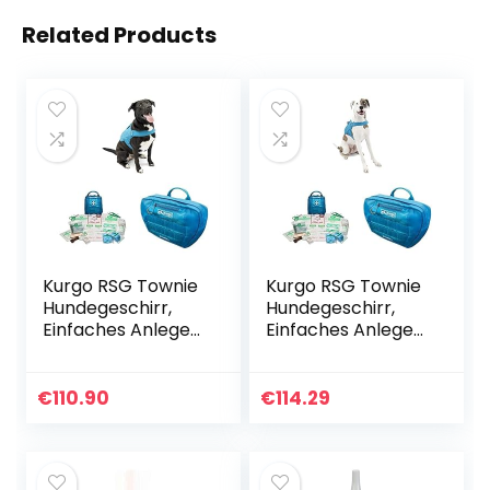
Related Products
Kurgo RSG Townie
Kurgo RSG Townie
Hundegeschirr,
Hundegeschirr,
Einfaches Anlegen
Einfaches Anlegen
und
und
Abnehmen,Größe
Abnehmen,Größe
XL, Blau+Erste-
M, Blau+Erste-
€
110.90
€
114.29
Hilfe-Set für
Hilfe-Set für
Hunde,Kompatibel
Hunde,Kompatibel
mit RSG-
mit RSG-
Geschirren und
Geschirren und