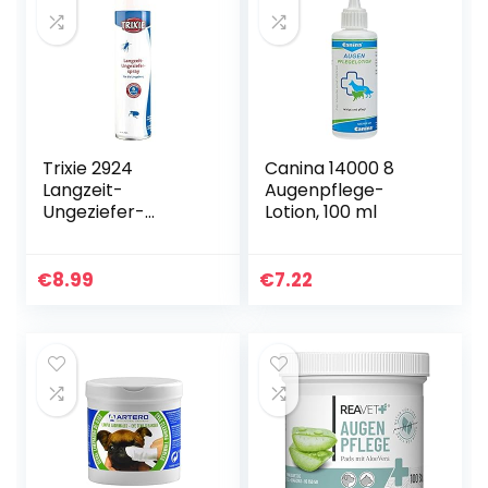
Gürteln+
Gürteln+
Satteltasche für
Satteltasche für
Hunde,Mit zwei
Hunde, Mit zwei
Reißverschlusstas
Reißverschlusstas
chen
chen
Trixie 2924
Canina 14000 8
Langzeit-
Augenpflege-
Ungeziefer-
Lotion, 100 ml
Umgebungsspray,
400 ml
€
8.99
€
7.22