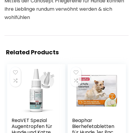
Mittels der Canosept Pflegereihe für Hunde können
Ihre Lieblinge rundum verwöhnt werden & sich
wohlfühlen
Related Products
ReaVET Spezial
Beaphar
Augentropfen für
Bierhefetabletten
Hunde und Katzen,
für Hunde, 1er Pack