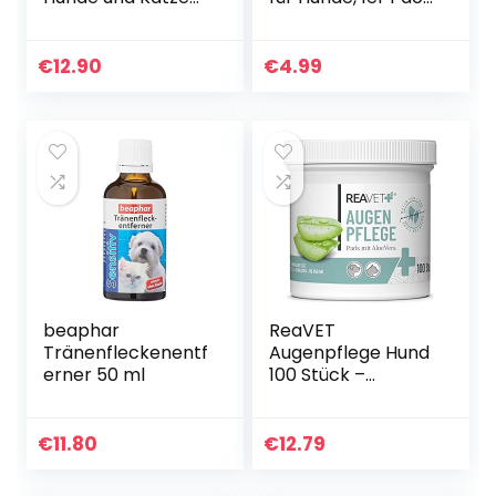
bei gereizten
(1 x 65 g)
Augen und
Tränenflecken,
€
12.90
€
4.99
Augen Pflege mit
kolloidalem…
beaphar
ReaVET
Tränenfleckenentf
Augenpflege Hund
erner 50 ml
100 Stück –
Augenpads Hund I
Sanfter
Augenreiniger für
€
11.80
€
12.79
Hunde, Milde &
Schonende