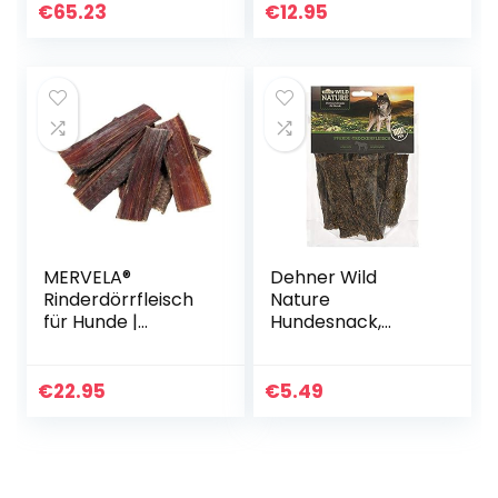
Herstellung |
€
65.23
€
12.95
Hundeleckerli
Kaustange
Hundesnack für
große, kleine
Hunde & Welpen |
Kauartikel reinigt
und stärkt das
Gebiss
MERVELA®
Dehner Wild
Rinderdörrfleisch
Nature
für Hunde |
Hundesnack,
Natürliches
Pferde-
Trockenfleisch |
Trockenfleisch, 100
100% Rind aus
g
€
22.95
€
5.49
Deutscher
Herstellung |
Gesunder und
Natürlicher