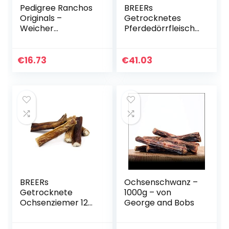
Pedigree Ranchos
BREERs
Originals –
Getrocknetes
Weicher
Pferdedörrfleisch
Hundesnack mit
15 cm für Hunde 1
Huhn – Schonend
Kg aus eigener
getrocknet – Ideal
Deutscher
€
16.73
€
41.03
für kleine und
Herstellung,
große Hunde – 7 x
Naturkauartikel für
70g
Groß & Klein
BREERs
Ochsenschwanz –
Getrocknete
1000g – von
Ochsenziemer 12
George and Bobs
cm für Hunde 1 Kg
eigene deutsche