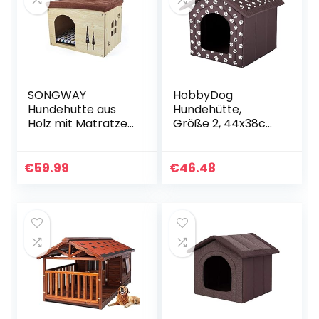
SONGWAY
HobbyDog
Hundehütte aus
Hundehütte,
Holz mit Matratze
Größe 2, 44x38cm,
– Abnehmbare
aushaltbares
Katzenhaus im
Codurastoff,
Form von
waschbar bei 30 °
€
59.99
€
46.48
Schuhocker
C, Beständigkeit
Innenraum
gegen Kratzer, EU-
Hundehütte
Produkt
Haustierhaus für
Katzen, Welpen,
Hund Kleintiere
Haustiernest zur
Vier Jahreszeiten,
L