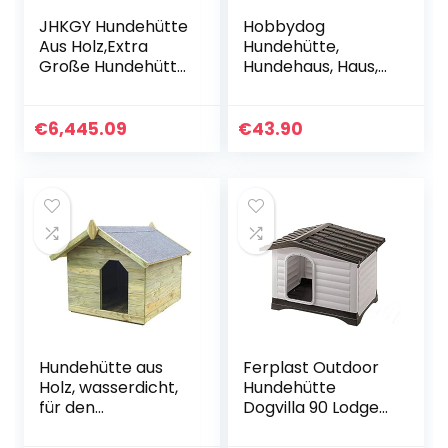
JHKGY Hundehütte
Hobbydog
Aus Holz,Extra
Hundehütte,
Große Hundehütte
Hundehaus, Haus,
Mit Tür Für Den
Höhle, Kleiner
Innen- Und
Zwinger,
Außenbereich,Mit
Hundehütte -INARI
€
6,445.09
€
43.90
Veranda
– R1-38x38x32
Blockhaus
(Dunkelbraun)
Zwinger,Mit
Zaunbereich Und
Abziehbarer
Bodenplatte,Einfac
h Zu Säubern,XXL
Hundehütte aus
Ferplast Outdoor
Holz, wasserdicht,
Hundehütte
für den
Dogvilla 90 Lodge
Außenbereich, 85
für Hunde mit zu
x 103,5 x 72 cm
öffnender