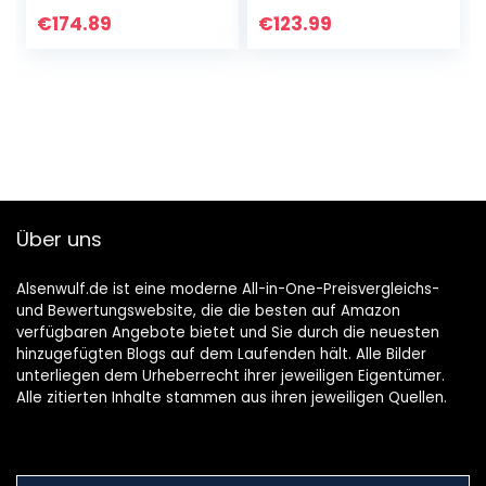
Seitenwand, aus
€
174.89
€
123.99
schlag- und UV-
beständigem
Thermoplast,
Lüftungsgitter, 88 x
72 x 65 cm
Über uns
Alsenwulf.de ist eine moderne All-in-One-Preisvergleichs-
und Bewertungswebsite, die die besten auf Amazon
verfügbaren Angebote bietet und Sie durch die neuesten
hinzugefügten Blogs auf dem Laufenden hält. Alle Bilder
unterliegen dem Urheberrecht ihrer jeweiligen Eigentümer.
Alle zitierten Inhalte stammen aus ihren jeweiligen Quellen.