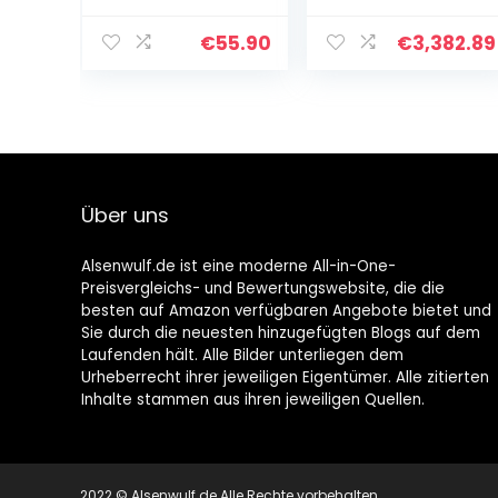
aushaltbares
Hundehütte,Holz
Codurastoff,
Outdoor
€
55.90
€
3,382.89
waschbar bei 30
Isolierte
° C,
Wetterfeste
Beständigkeit
Hundehütten
gegen Kratzer,
Großer
EU-Produkt
Hundezwinger
Käfig,Mit
Wasserdichtem
Über uns
Dach
Korrosionsschut
z-Zuchtbox Im
Alsenwulf.de ist eine moderne All-in-One-
Freien
Preisvergleichs- und Bewertungswebsite, die die
besten auf Amazon verfügbaren Angebote bietet und
Sie durch die neuesten hinzugefügten Blogs auf dem
Laufenden hält. Alle Bilder unterliegen dem
Urheberrecht ihrer jeweiligen Eigentümer. Alle zitierten
Inhalte stammen aus ihren jeweiligen Quellen.
2022 © Alsenwulf.de Alle Rechte vorbehalten