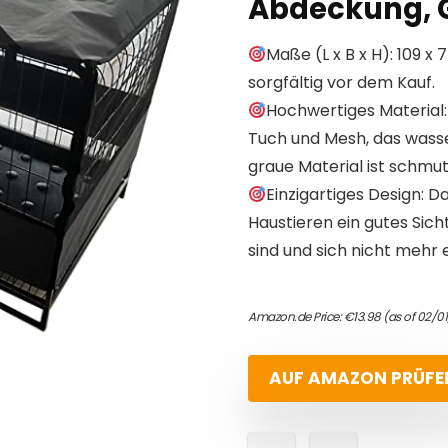
Abdeckung, 
Maße (L x B x H): 109 x
sorgfältig vor dem Kauf.
Hochwertiges Material
Tuch und Mesh, das wasser
graue Material ist schmu
Einzigartiges Design: D
Haustieren ein gutes Sich
sind und sich nicht mehr 
Amazon.de Price:
€
13.98
(as of 02/01
AUF AMAZON PRÜFE