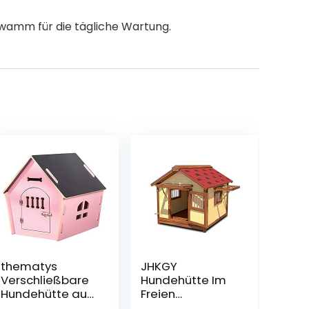
hwamm für die tägliche Wartung.
thematys
JHKGY
Verschließbare
Hundehütte Im
Hundehütte aus
Freien
Holz I Indoor
Hundehütte Aus