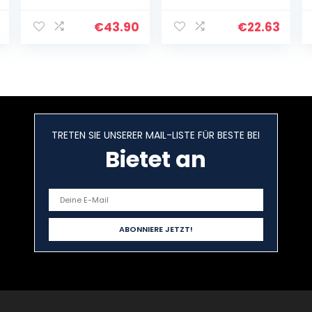
Kleiner Zwinger,
Hundehütte und
Hundehütte -
Sofa faltbar für
€
43.90
€
22.63
INARI – R1-
den Winter,
38x38x32
weich und
(Dunkelbraun)
warm,
abnehmbare
Kissen für
Katzen, Hunde,
Welpen,
TRETEN SIE UNSERER MAIL-LISTE FÜR BESTE BEI
Kaninchen,
Bietet an
Kaffeepotsen
(45 × 35 × 35
cm)