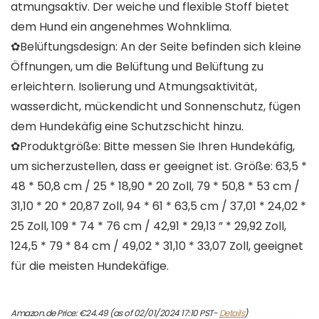
atmungsaktiv. Der weiche und flexible Stoff bietet
dem Hund ein angenehmes Wohnklima.
✿Belüftungsdesign: An der Seite befinden sich kleine
Öffnungen, um die Belüftung und Belüftung zu
erleichtern. Isolierung und Atmungsaktivität,
wasserdicht, mückendicht und Sonnenschutz, fügen
dem Hundekäfig eine Schutzschicht hinzu.
✿Produktgröße: Bitte messen Sie Ihren Hundekäfig,
um sicherzustellen, dass er geeignet ist. Größe: 63,5 *
48 * 50,8 cm / 25 * 18,90 * 20 Zoll, 79 * 50,8 * 53 cm /
31,10 * 20 * 20,87 Zoll, 94 * 61 * 63,5 cm / 37,01 * 24,02 *
25 Zoll, 109 * 74 * 76 cm / 42,91 * 29,13 ” * 29,92 Zoll,
124,5 * 79 * 84 cm / 49,02 * 31,10 * 33,07 Zoll, geeignet
für die meisten Hundekäfige.
Amazon.de Price:
€
24.49
(as of 02/01/2024 17:10 PST-
Details
)