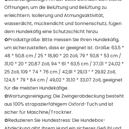
Öffnungen, um die Belüftung und Belüftung zu
erleichtern. Isolierung und Atmungsaktivität,
wasserdicht, mückendicht und Sonnenschutz, fügen
dem Hundekäfig eine Schutzschicht hinzu.
✿Produktgröße: Bitte messen Sie Ihren Hundekäfig,
um sicherzustellen, dass er geeignet ist. Größe: 63,5 *
48 * 50,8 cm / 25 * 18,90 * 20 Zoll, 79 * 50,8 * 53 cm /
31,10 * 20 * 20,87 Zoll, 94 * 61 * 63,5 cm / 37,01 * 24,02 *
25 Zoll, 109 * 74 * 76 cm / 42,91 * 29,13 ” * 29,92 Zoll,
124,5 * 79 * 84 cm / 49,02 * 31,10 * 33,07 Zoll, geeignet
für die meisten Hundekäfige.
✿Wartungsreinigung: Die Zwingerabdeckung besteht
aus 100% strapazierfähigem Oxford-Tuch und ist
sicher für Maschine/Trockner.
✿Reduzieren Sie Hundestress: Die Hundebox-
Abdeckung gibt Ihrem Hund ein sicheres Gefühl und