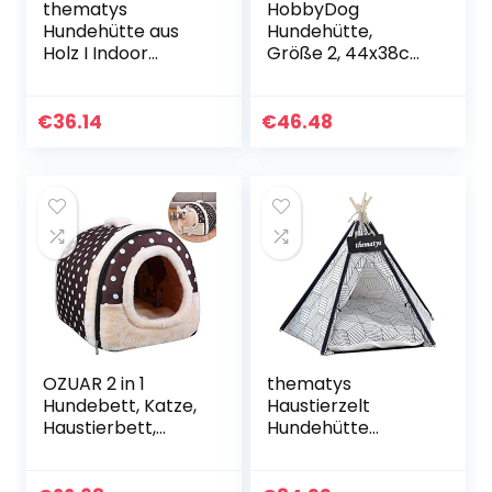
thematys
HobbyDog
Hundehütte aus
Hundehütte,
Holz I Indoor
Größe 2, 44x38cm,
Hunde-Haus I
aushaltbares
Schlafplatz für
Codurastoff,
Haustiere
waschbar bei 30 °
€
36.14
€
46.48
Wasserabweisend
C, Beständigkeit
und stabil (M (51 x
gegen Kratzer, EU-
40 x 52 cm), Style
Produkt
3)
OZUAR 2 in 1
thematys
Hundebett, Katze,
Haustierzelt
Haustierbett,
Hundehütte
Hundehütte und
Hundehaus für
Sofa faltbar für
Hunde und Katzen