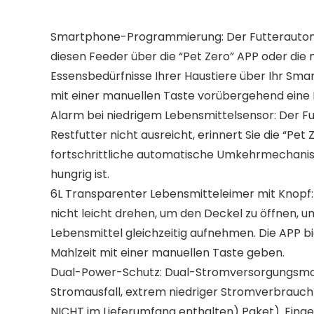
Smartphone-Programmierung: Der Futterautomat
diesen Feeder über die “Pet Zero” APP oder di
Essensbedürfnisse Ihrer Haustiere über Ihr Smar
mit einer manuellen Taste vorübergehend eine
Alarm bei niedrigem Lebensmittelsensor: Der 
Restfutter nicht ausreicht, erinnert Sie die “Pe
fortschrittliche automatische Umkehrmechanismu
hungrig ist.
6L Transparenter Lebensmitteleimer mit Knopf: 
nicht leicht drehen, um den Deckel zu öffnen, 
Lebensmittel gleichzeitig aufnehmen. Die APP 
Mahlzeit mit einer manuellen Taste geben.
Dual-Power-Schutz: Dual-Stromversorgungsmodu
Stromausfall, extrem niedriger Stromverbrauch
NICHT im Lieferumfang enthalten) Paket). Eing