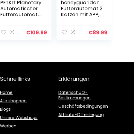
PETKIT Planetary
honeyguaridan
Automatischer
Futterautomat 2
Futterautomat,
Katzen mit APP,
Auto-Rotate
6L WiFi
Bowl,
Katzenfutter
Programmierba
Automat mit 2
€
109.99
€
89.99
re
näpfe,
Portionskontrolle
Zeitgesteuerte,
5-200g pro
10s
Mahlzeit & 20s
Sprachaufzeich
Voice Recorder
nung, bis zu 6
Intelligenter
Mahlzeiten am
Futterspender
Tag – für Katze
Schnelllinks
Erklärungen
für große Hunde
& Hunde (Weiß)
Katzen -3L
Home
Datenschutz-
Bestimmungen
Alle shoppen
Geschäftsbedingungen
Blogs
Affiliate-Offenlegung
Unsere Webshops
Werben