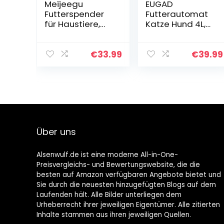
Meijeegu
EUGAD
Futterspender
Futterautomat
für Haustiere,
Katze Hund 4L,
3,8L,
Automatischer
Futterspender
Trockenfuttersp
und
ender für kleine
€
33.99
€
39.99
Wasserspender
große Hunde, 1-
Mit
5
Futterschaufel
Mahlzeiten/Tag,
Set für kleine
10-
und große
400g/Mahlzeit,
Hunde, Katzen
Abnehmbar &
und
Waschbar,
Über uns
Haustiere（Grau
Akkubetrieben &
）
Kabelgebunden
e Elektrik Weiß
Alsenwulf.de ist eine moderne All-in-One-
Preisvergleichs- und Bewertungswebsite, die die
besten auf Amazon verfügbaren Angebote bietet und
Sie durch die neuesten hinzugefügten Blogs auf dem
Laufenden hält. Alle Bilder unterliegen dem
Urheberrecht ihrer jeweiligen Eigentümer. Alle zitierten
Inhalte stammen aus ihren jeweiligen Quellen.