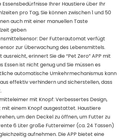
 Essensbedürfnisse Ihrer Haustiere über Ihr
lzeiten pro Tag, Sie können zwischen 1 und 50
nnen auch mit einer manuellen Taste
zeit geben
nsmittelsensor: Der Futterautomat verfügt
Sensor zur Überwachung des Lebensmittels.
 ausreicht, erinnert Sie die “Pet Zero” APP mit
s Essen ist nicht genug und Sie müssen es
rittliche automatische Umkehrmechanismus kann
us effektiv verhindern und sicherstellen, dass
.
itteleimer mit Knopf: Verbessertes Design,
t mit einem Knopf ausgestattet. Haustiere
drehen, um den Deckel zu öffnen, um Futter zu
nte 6 Liter große Futtereimer (ca. 24 Tassen)
leichzeitig aufnehmen. Die APP bietet eine