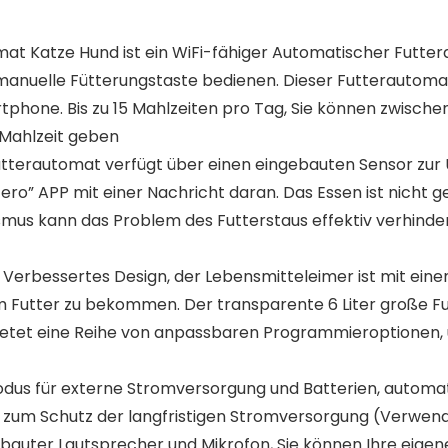
 Katze Hund ist ein WiFi-fähiger Automatischer Futtera
e manuelle Fütterungstaste bedienen. Dieser Futterautom
tphone. Bis zu 15 Mahlzeiten pro Tag, Sie können zwische
 Mahlzeit geben
Futterautomat verfügt über einen eingebauten Sensor zu
t Zero” APP mit einer Nachricht daran. Das Essen ist nicht
s kann das Problem des Futterstaus effektiv verhindern 
Verbessertes Design, der Lebensmitteleimer ist mit eine
um Futter zu bekommen. Der transparente 6 Liter große 
bietet eine Reihe von anpassbaren Programmieroptionen,
s für externe Stromversorgung und Batterien, automat
 zum Schutz der langfristigen Stromversorgung (Verwende
ebauter Lautsprecher und Mikrofon, Sie können Ihre eig