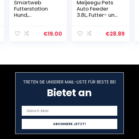
Smartweb
Meijeegu Pets
Futterstation
Auto Feeder
Hund,
3.8L, Futter- und
Hundenapf
Wasserspender
erhöht (8 bis 38
-Set für kleine
cm), Hundebar
und große
€
19.00
€
28.89
mit Futternapf
Hunde Katzen
und Wassernapf
und Haustiere
(je 1,5 L),
Tiere (Pink)
Fressnapf für
kleine oder
große Hunde,
höhenverstellba
TRETEN SIE UNSERER MAIL-LISTE FÜR BESTE BEI
res Hunde
Napfset
Bietet an