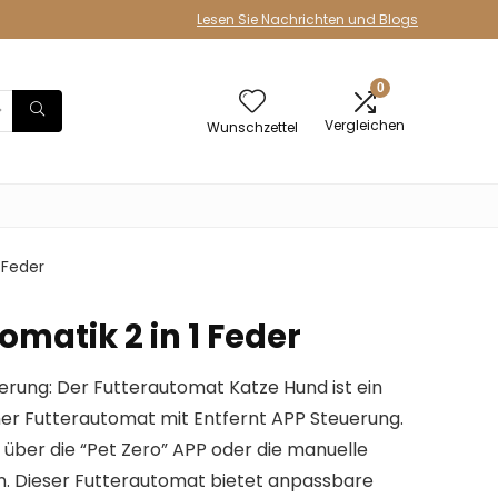
Lesen Sie Nachrichten und Blogs
0
Vergleichen
Wunschzettel
 Feder
matik 2 in 1 Feder
ng: Der Futterautomat Katze Hund ist ein
er Futterautomat mit Entfernt APP Steuerung.
 über die “Pet Zero” APP oder die manuelle
n. Dieser Futterautomat bietet anpassbare