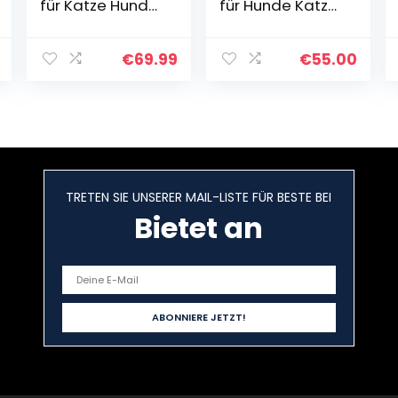
für Katze Hund
für Hunde Katze,
WiFi 4L-
3.5L
Automatisierte
Automatisierte
Waschbar
Futterautomat
€
69.99
€
55.00
Futterspender
mit Timer und
Katzenfutter mit
10s Ton-
Timer &
Aufnahmefunkti
Edelstahlschüss
on für Mittlere &
el, 1-10
Kleine Haustiere
Mahlzeiten pro
Pudel, Pommern,
Tag für
Hirten, Bichons,
TRETEN SIE UNSERER MAIL-LISTE FÜR BESTE BEI
kleine/mittlere
Katzen usw
Haustiere
Bietet an