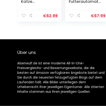
Katze
Futterautomat
Automatischer,
Katzen&Hunde
Katzenfutter
mit 2-Wege-
Automat
Splitter,
€
62.99
€
67.99
(Weiss)
Automatischer
Futterspender
für Hunde mit
Zwei
Stahlschalen,
Portionskontrolle
,
Über uns
Sprachaufzeich
nung, bis zu 6
Mahlzeiten pro
Alsenwulf.de ist eine moderne All-in-One-
Tag
Preisvergleichs- und Bewertungswebsite, die die
besten auf Amazon verfügbaren Angebote bietet und
Sie durch die neuesten hinzugefügten Blogs auf dem
Laufenden hält. Alle Bilder unterliegen dem
Urheberrecht ihrer jeweiligen Eigentümer. Alle zitierten
Inhalte stammen aus ihren jeweiligen Quellen.