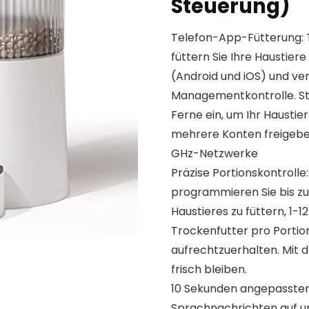
Steuerung)
Telefon-App-Fütterung: 
füttern Sie Ihre Haustiere
(Android und iOS) und ve
Managementkontrolle. Ste
Ferne ein, um Ihr Haustie
mehrere Konten freigeben,
GHz-Netzwerke
Präzise Portionskontrolle:
programmieren Sie bis zu
Haustieres zu füttern, 1-1
Trockenfutter pro Portio
aufrechtzuerhalten. Mit 
frisch bleiben.
10 Sekunden angepasster 
Sprachnachrichten auf und