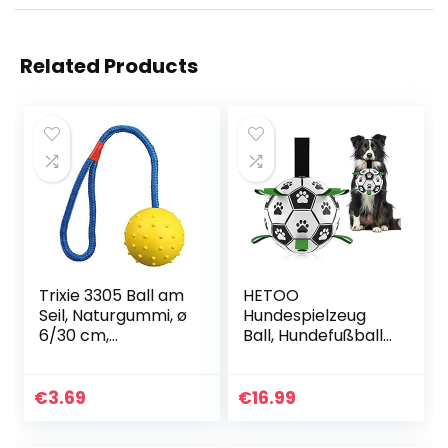
Related Products
Trixie 3305 Ball am
HETOO
Seil, Naturgummi, ø
Hundespielzeug
6/30 cm,
Ball, Hundefußball
orange/türkis, 1er
mit Griff,
Pack, Hund,
Hundeball
Größen alle
unzerstörbar für
€
3.69
€
16.99
Rassen,
kleine und
Apportieren,
mittelgroße