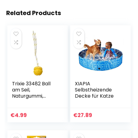
Related Products
Trixie 33482 Ball
XIAPIA
am Seil,
Selbstheizende
Naturgummi,
Decke für Katze
schwimmt, ø 7/35
cm, farblich
sortiert
€
4.99
€
27.89