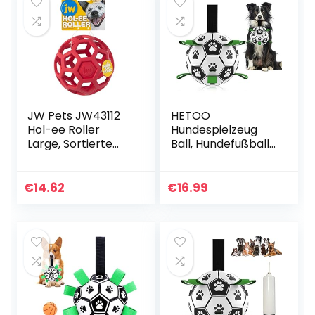
JW Pets JW43112
HETOO
Hol-ee Roller
Hundespielzeug
Large, Sortierte
Ball, Hundefußball
Farbe
mit Griff,
Hundeball
unzerstörbar für
€
14.62
€
16.99
kleine und
mittelgroße
Rassen (15cm
Durchmesser),
Fußball für Hunde,
Wasserspielzeug,
geeignet für
drinnen und
draußen