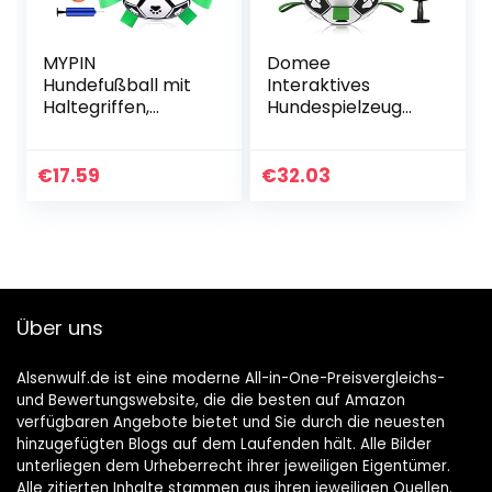
MYPIN
Domee
Hundefußball mit
Interaktives
Haltegriffen,
Hundespielzeug
interaktives
Hundebälle 15cm
Hundespielzeug für
Fußball mit
Tauziehen,
Grifflaschen für
€
17.59
€
32.03
Hundeschleppspiel
kleine mittelgroße
zeug,
Hunde
Hundewasserspielz
eug, haltbare
Hundebälle für
kleine und mittlere
Über uns
Hunde
Alsenwulf.de ist eine moderne All-in-One-Preisvergleichs-
und Bewertungswebsite, die die besten auf Amazon
verfügbaren Angebote bietet und Sie durch die neuesten
hinzugefügten Blogs auf dem Laufenden hält. Alle Bilder
unterliegen dem Urheberrecht ihrer jeweiligen Eigentümer.
Alle zitierten Inhalte stammen aus ihren jeweiligen Quellen.