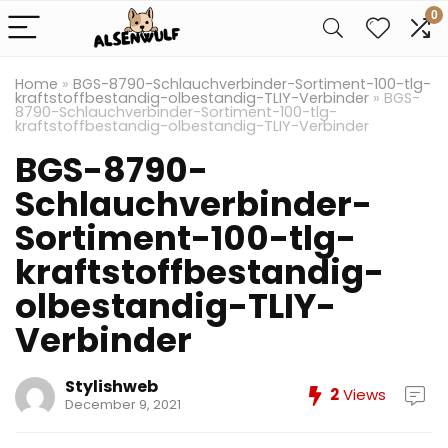
0
Home
»
BGS-8790-Schlauchverbinder-Sortiment-100-tlg-
kraftstoffbestandig-olbestandig-TLIY-Verbinder
»
BGS-
8790-Schlauchverbinder-Sortiment-100-tlg-
kraftstoffbestandig-olbestandig-TLIY-Verbinder
BGS-8790-
Schlauchverbinder-
Sortiment-100-tlg-
kraftstoffbestandig-
olbestandig-TLIY-
Verbinder
Stylishweb
2
Views
December 9, 2021