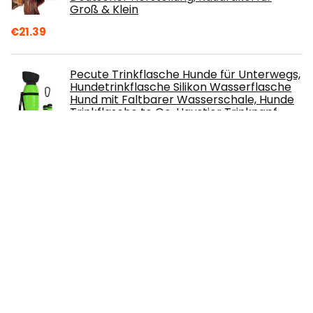
Groß & Klein
€
21.39
Pecute Trinkflasche Hunde für Unterwegs,
Hundetrinkflasche Silikon Wasserflasche
Hund mit Faltbarer Wasserschale, Hunde
Trinkflasche to Go, Haustier Trinknapf
Tragbare Grün M 500 ml
€
15.99
Kurgo RSG Townie Hundegeschirr,
Einfaches Anlegen und Abnehmen,Größe
XL, Blau+Erste-Hilfe-Set für
Hunde,Kompatibel mit RSG-Geschirren
und Gürteln+ Satteltasche für Hunde,Mit zwei
Reißverschlusstaschen
€
110.90