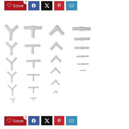
0
Save
0
Save