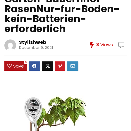
RasenNur-fur-Boden-
kein-Batterien-
erforderlich
Stylishweb
3
Views
December 9, 2021
0
Save