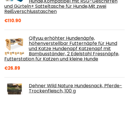
Hunde,Kompatibel mit RSG-Geschirren
und Gürteln+ Satteltasche für Hunde,Mit zwei
Reißverschlusstaschen
€
110.90
Qlfyuu erhöhter Hundenäpfe,
höhenverstellbar Futternäpfe für Hund
und Katze Hundenapf Katzenapf mit
Bambusständer, 2 Edelstahl Fressnäpfe,
Futterstation für Katzen und kleine Hunde
€
26.89
Dehner Wild Nature Hundesnack, Pferde-
Trockenfleisch, 100 g
€
5.49
AONBOY Futterautomat Katze,
Katzenfutter Automat,
Schiebeverschluss-Deckel-Design,