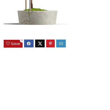
0
Save