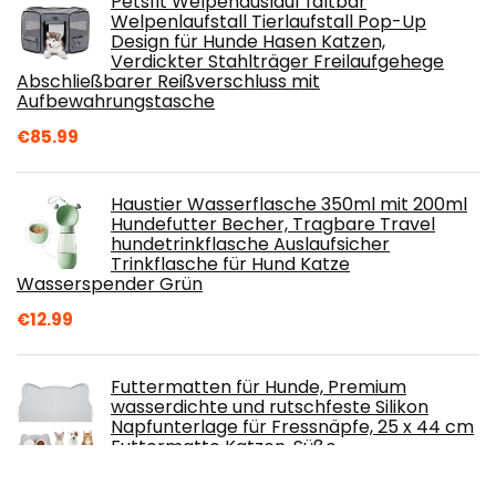
Petsfit Welpenauslauf faltbar
Welpenlaufstall Tierlaufstall Pop-Up
Design für Hunde Hasen Katzen,
Verdickter Stahlträger Freilaufgehege
Abschließbarer Reißverschluss mit
Aufbewahrungstasche
€
85.99
Haustier Wasserflasche 350ml mit 200ml
Hundefutter Becher, Tragbare Travel
hundetrinkflasche Auslaufsicher
Trinkflasche für Hund Katze
Wasserspender Grün
€
12.99
Futtermatten für Hunde, Premium
wasserdichte und rutschfeste Silikon
Napfunterlage für Fressnäpfe, 25 x 44 cm
Futtermatte Katzen, Süße
Katzenkopfform Hundenapf Unterlage für Hund
Katze (25x44, Grau)