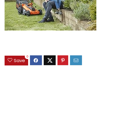
0
Save