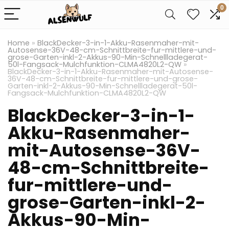
0
Home
»
BlackDecker-3-in-1-Akku-Rasenmaher-mit-
Autosense-36V-48-cm-Schnittbreite-fur-mittlere-und-
grose-Garten-inkl-2-Akkus-90-Min-Schnellladegerat-
50l-Fangsack-Mulchfunktion-CLMA4820L2-QW
»
BlackDecker-3-in-1-Akku-Rasenmaher-mit-Autosense-
36V-48-cm-Schnittbreite-fur-mittlere-und-grose-
Garten-inkl-2-Akkus-90-Min-Schnellladegerat-50l-
Fangsack-Mulchfunktion-CLMA4820L2-QW
BlackDecker-3-in-1-
Akku-Rasenmaher-
mit-Autosense-36V-
48-cm-Schnittbreite-
fur-mittlere-und-
grose-Garten-inkl-2-
Akkus-90-Min-