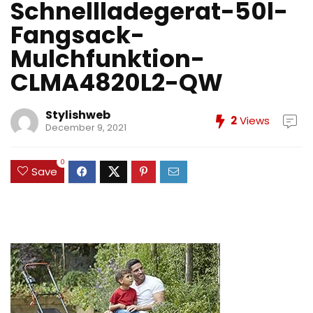
Schnellladegerat-50l-
Fangsack-
Mulchfunktion-
CLMA4820L2-QW
Stylishweb
2
Views
December 9, 2021
0
Save