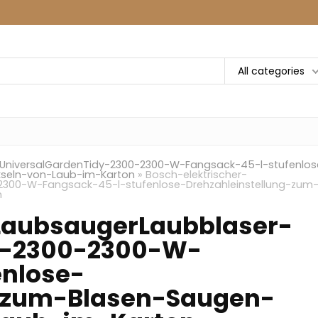
All categories
-UniversalGardenTidy-2300-2300-W-Fangsack-45-l-stufenlos
kseln-von-Laub-im-Karton
»
Bosch-elektrischer-
2300-W-Fangsack-45-l-stufenlose-Drehzahleinstellung-zum
n
LaubsaugerLaubblaser-
y-2300-2300-W-
enlose-
g-zum-Blasen-Saugen-