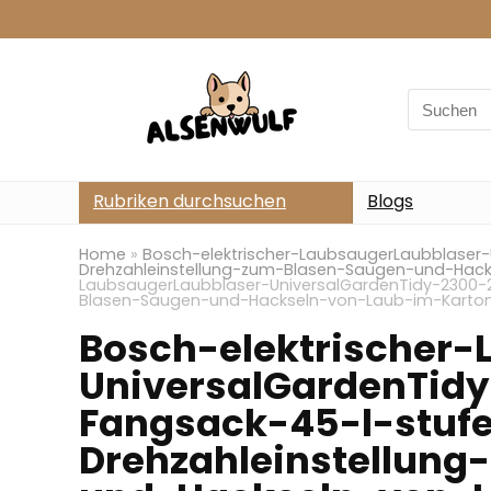
Search
for:
Rubriken durchsuchen
Blogs
Home
»
Bosch-elektrischer-LaubsaugerLaubblaser
Drehzahleinstellung-zum-Blasen-Saugen-und-Hac
LaubsaugerLaubblaser-UniversalGardenTidy-2300-
Blasen-Saugen-und-Hackseln-von-Laub-im-Karto
Bosch-elektrischer-
UniversalGardenTid
Fangsack-45-l-stuf
Drehzahleinstellun