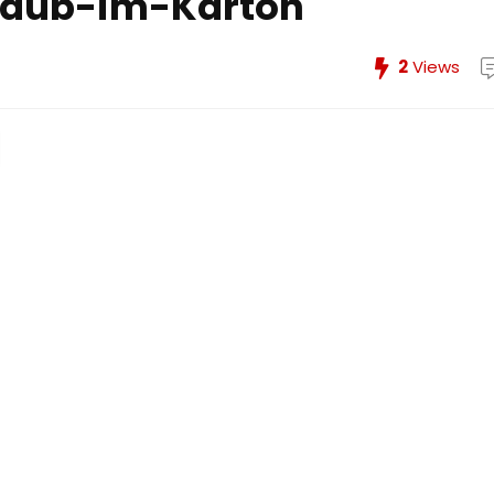
Laub-im-Karton
2
Views