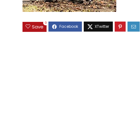
0
Save