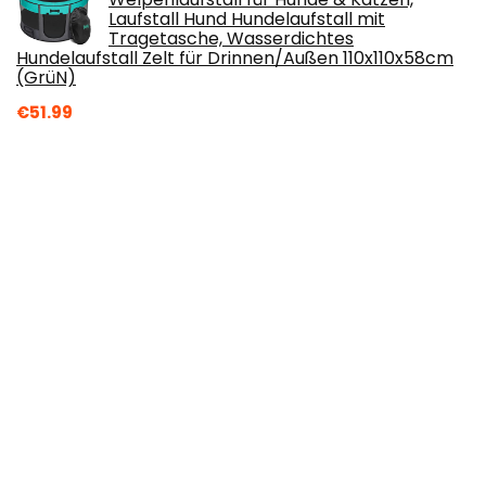
Laufstall Hund Hundelaufstall mit
Tragetasche, Wasserdichtes
Hundelaufstall Zelt für Drinnen/Außen 110x110x58cm
(GrüN)
€
51.99
Mirrwin Hund Geburtstag Hut Katzen Hund
Geburtstag Set Haustier Geburtstag
Partyhüte mit Fliege Haustier Party
Supplies Dekorationen Verstellbares
Dekoratives Zubehör für Hunde und Katzen, Rot
€
7.99
PBOHUZ Haustierhaartrockenbox -
Tragbare Haustierhaartrockenbox
Faltkäfig Reisetasche für Katzen Hunde
€
39.00