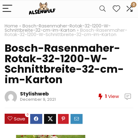
0
Home
»
Bosch-Rasenmaher-Rotak-32-1200-W-
Schnittbreite-32-cm-im-Karton
»
Bosch-Rasenmaher-
Rotak-32-1200-W-Schnittbreite-32-cm-im-Karton
Bosch-Rasenmaher-
Rotak-32-1200-W-
Schnittbreite-32-cm-
im-Karton
Stylishweb
1
View
December 9, 2021
0
Save