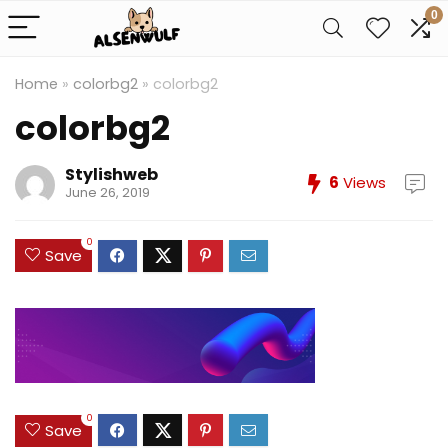
0
Home
»
colorbg2
»
colorbg2
colorbg2
Stylishweb
6
Views
June 26, 2019
0
Save
0
Save