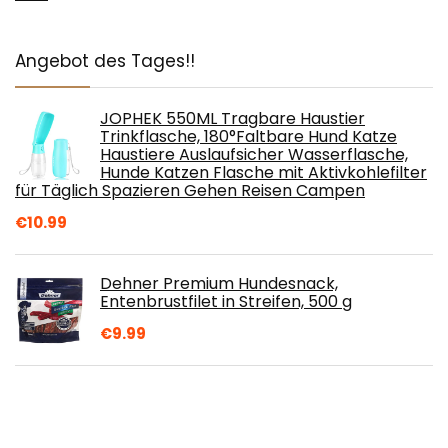
Angebot des Tages!!
JOPHEK 550ML Tragbare Haustier
Trinkflasche, 180°Faltbare Hund Katze
Haustiere Auslaufsicher Wasserflasche,
Hunde Katzen Flasche mit Aktivkohlefilter
für Täglich Spazieren Gehen Reisen Campen
€
10.99
Dehner Premium Hundesnack,
Entenbrustfilet in Streifen, 500 g
€
9.99
TIDEWOLD Hundebar mit Ständer für
Kleine bis Mittelgroße Fressnapf und
Katzen, Hundenapf Erhöht, Hunde