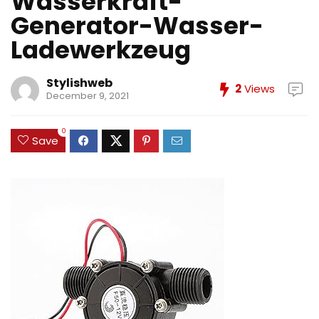
Wasserkraft-
Generator-Wasser-
Ladewerkzeug
Stylishweb
2
Views
December 9, 2021
0
Save