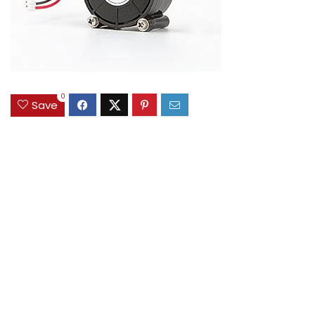
0
Save