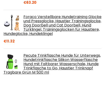
€
63.20
Foraco Verstellbare Hundetraining Glocke
und Pressglocke, Haustier Trainingsglocke,
Dog Doorbell und Cat Doorbell, Hund
Türklingel, Trainingsglocken für Haustiere,
Hundeglocke, Hundeklingel
€
11.32
Pecute Trinkflasche Hunde für Unterwegs,
Hundetrinkflasche Silikon Wasserflasche
Hund mit Faltbarer Wasserschale, Hunde
Trinkflasche to Go, Haustier Trinknapf
Tragbare Grün M 500 ml
€
15.99
thematys Hundehütte aus Holz I Indoor
Hunde-Haus I Schlafplatz für Haustiere
Wasserabweisend und stabil (M (51 x 40 x