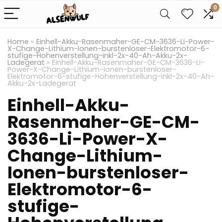
0
Home
»
Einhell-Akku-Rasenmaher-GE-CM-3636-Li-Power-
X-Change-Lithium-Ionen-burstenloser-Elektromotor-6-
stufige-Hohenverstellung-inkl-2x-40-Ah-Akku-2x-
Ladegerat
»
Einhell-Akku-Rasenmaher-GE-CM-3636-Li-
Power-X-Change-Lithium-Ionen-burstenloser-
Elektromotor-6-stufige-Hohenverstellung-inkl-2x-40-Ah-
Akku-2x-Ladegerat
Einhell-Akku-
Rasenmaher-GE-CM-
3636-Li-Power-X-
Change-Lithium-
Ionen-burstenloser-
Elektromotor-6-
stufige-