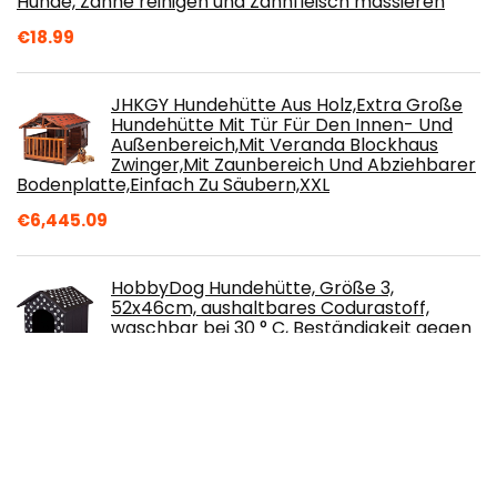
Hunde, Zähne reinigen und Zahnfleisch massieren
€
18.99
JHKGY Hundehütte Aus Holz,Extra Große
Hundehütte Mit Tür Für Den Innen- Und
Außenbereich,Mit Veranda Blockhaus
Zwinger,Mit Zaunbereich Und Abziehbarer
Bodenplatte,Einfach Zu Säubern,XXL
€
6,445.09
HobbyDog Hundehütte, Größe 3,
52x46cm, aushaltbares Codurastoff,
waschbar bei 30 ° C, Beständigkeit gegen
Kratzer, EU-Produkt
€
55.90
PETLIBRO Futterautomat Katze
Automatischer, Katzenfutter Automat
(Weiss)