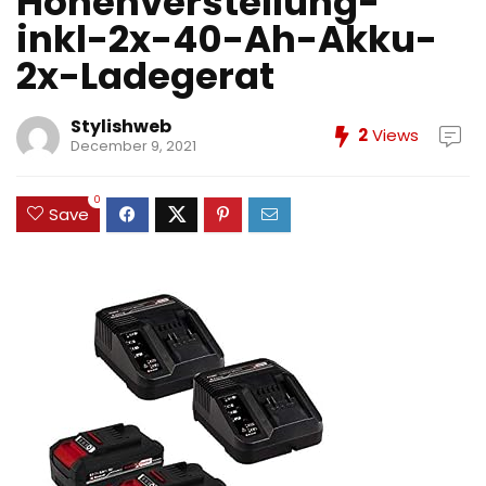
Hohenverstellung-
inkl-2x-40-Ah-Akku-
2x-Ladegerat
Stylishweb
2
Views
December 9, 2021
0
Save