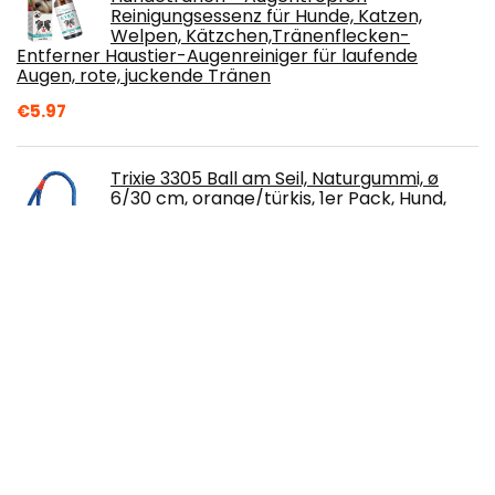
Reinigungsessenz für Hunde, Katzen,
Welpen, Kätzchen,Tränenflecken-
Entferner Haustier-Augenreiniger für laufende
Augen, rote, juckende Tränen
€
5.97
Trixie 3305 Ball am Seil, Naturgummi, ø
6/30 cm, orange/türkis, 1er Pack, Hund,
Größen alle Rassen, Apportieren,
Tauziehen
€
3.69
TRESKO Hundekäfig 107 x 71 x 77 cm
faltbar mit 2 Türen | Transportkäfig Auto |
Hundebox mit Bodenschale |
Transportbox Drahtkäfig
€
74.90