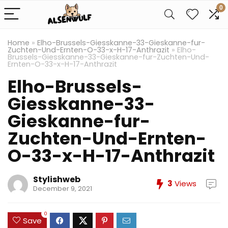
0
Home
»
Elho-Brussels-Giesskanne-33-Gieskanne-fur-
Zuchten-Und-Ernten-O-33-x-H-17-Anthrazit
»
Elho-
Brussels-Giesskanne-33-Gieskanne-fur-Zuchten-Und-
Ernten-O-33-x-H-17-Anthrazit
Elho-Brussels-
Giesskanne-33-
Gieskanne-fur-
Zuchten-Und-Ernten-
O-33-x-H-17-Anthrazit
Stylishweb
3
Views
December 9, 2021
0
Save