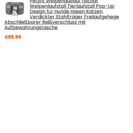
Petsfit Welpenauslauf faltbar
Welpenlaufstall Tierlaufstall Pop-Up
Design für Hunde Hasen Katzen,
Verdickter Stahlträger Freilaufgehege
Abschließbarer Reißverschluss mit
Aufbewahrungstasche
€
85.99
Bontoy Hundekauknoten I 400g mit jeweils
6 cm Größe I Naturprodukt aus Reiner
Rinderhaut ummantelt mit Hühnchen I
proteinreich und gut für die
Kaumuskulatur ihres Hundes
€
9.90
Amazon Basics Laufgehege für Hunde und
andere Haustiere, faltbar, Metall, mit Tür,
76 cm, Schwarz
€
50.00