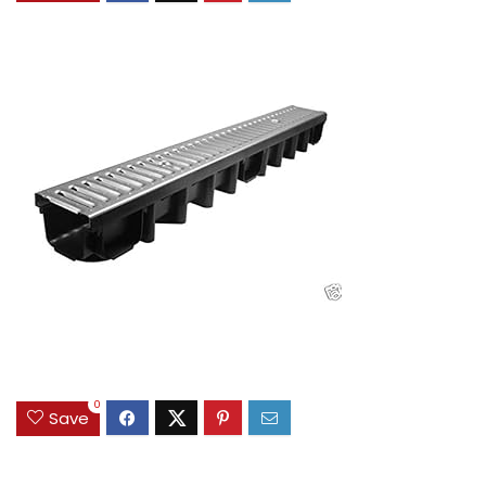
0
Save