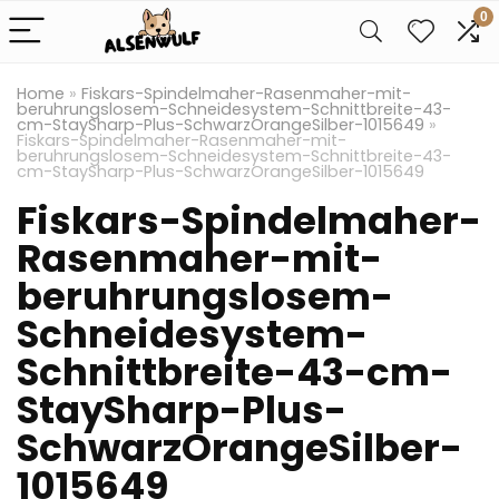
0
Home
»
Fiskars-Spindelmaher-Rasenmaher-mit-
beruhrungslosem-Schneidesystem-Schnittbreite-43-
cm-StaySharp-Plus-SchwarzOrangeSilber-1015649
»
Fiskars-Spindelmaher-Rasenmaher-mit-
beruhrungslosem-Schneidesystem-Schnittbreite-43-
cm-StaySharp-Plus-SchwarzOrangeSilber-1015649
Fiskars-Spindelmaher-
Rasenmaher-mit-
beruhrungslosem-
Schneidesystem-
Schnittbreite-43-cm-
StaySharp-Plus-
SchwarzOrangeSilber-
1015649