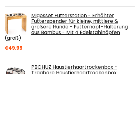
Migosset Futterstation - Erhöhter
Futterspender für kleine, mittlere &
größere Hunde - Futternapf-Halterung
aus Bambus - Mit 4 Edelstahlnäpfen
(groß)
€
49.95
PBOHUZ Haustierhaartrockenbox -
Tragbare Haustierhaartrockenbox
Faltkäfig Reisetasche für Katzen Hunde
€
39.00
Lovpet® Welpenlaufstall Tierlaufstall
Faltbar für Kleintiere Hunde, Katzen Inkl.
Hundenapf und Fleece Decke
Hundelaufstall Freigehege Oxfordgewebe
Pop-up System Indoor & Outdoor, Schwarz/Beige
€
39.80