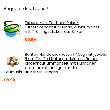
Angebot des Tages!!
Faburo - 2 x Faltbare Reise-
Futterspender für Hunde, auslaufsicher,
mit Trainingsclicker, aus Silikon
€
5.99
Bontoy Hundekauknoten I 400g mit jeweils
6 cm Größe I Naturprodukt aus Reiner
Rinderhaut ummantelt mit Hühnchen I
proteinreich und gut für die
Kaumuskulatur ihres Hundes
€
9.90
Mint Hundemantel zur Linderung von
Angst,leichtes Wickelhelmd für Hunde mit
Angstzustände (L, Grau)