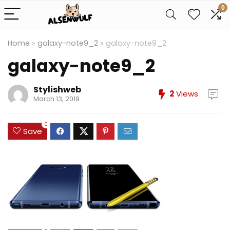
0
Home
»
galaxy-note9_2
»
galaxy-note9_2
galaxy-note9_2
Stylishweb
2
Views
March 13, 2019
0
Save