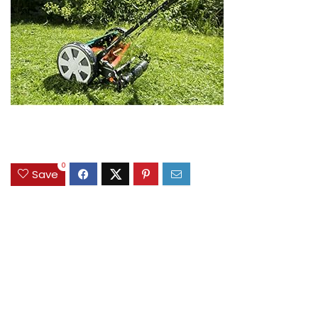
0
Save