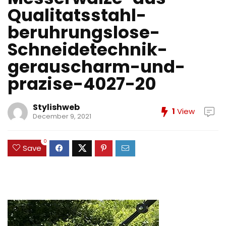
Qualitatsstahl-
beruhrungslose-
Schneidetechnik-
gerauscharm-und-
prazise-4027-20
Stylishweb
1
View
December 9, 2021
0
Save