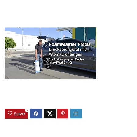
0
Save