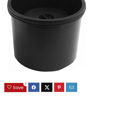
0
Save