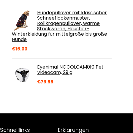
Hundepullover mit klassischer
Schneeflockenmuster,
Rollkragenpullover, warme
Strickwaren, Haustier-
Winterkleidung für mittelgroße bis große
Hunde
€
16.00
Eyenimal NGCOLCAM010 Pet
Videocam, 29 g
€
79.99
Schnelllinks
Erklärungen