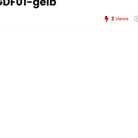
DF01-gelb
2
Views