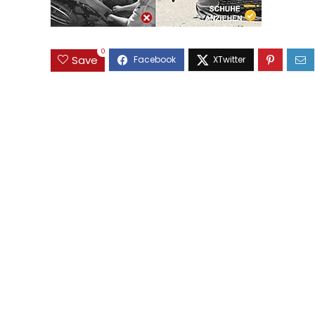
0
Save