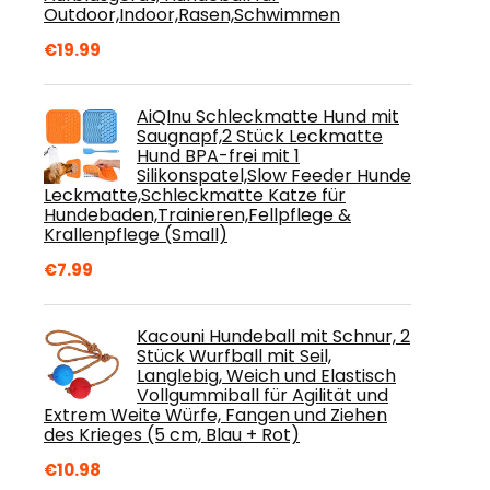
Outdoor,Indoor,Rasen,Schwimmen
€
19.99
AiQInu Schleckmatte Hund mit
Saugnapf,2 Stück Leckmatte
Hund BPA-frei mit 1
Silikonspatel,Slow Feeder Hunde
Leckmatte,Schleckmatte Katze für
Hundebaden,Trainieren,Fellpflege &
Krallenpflege (Small)
€
7.99
Kacouni Hundeball mit Schnur, 2
Stück Wurfball mit Seil,
Langlebig, Weich und Elastisch
Vollgummiball für Agilität und
Extrem Weite Würfe, Fangen und Ziehen
des Krieges (5 cm, Blau + Rot)
€
10.98