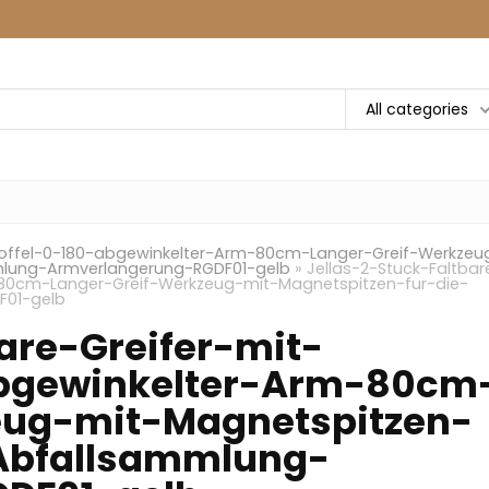
All categories
hloffel-0-180-abgewinkelter-Arm-80cm-Langer-Greif-Werkzeu
mlung-Armverlangerung-RGDF01-gelb
»
Jellas-2-Stuck-Faltbar
-80cm-Langer-Greif-Werkzeug-mit-Magnetspitzen-fur-die-
F01-gelb
are-Greifer-mit-
abgewinkelter-Arm-80cm
eug-mit-Magnetspitzen-
-Abfallsammlung-