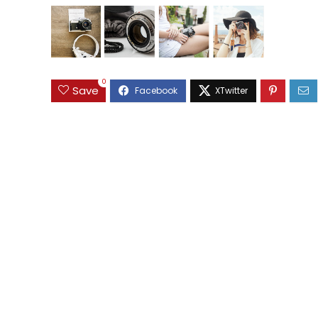
0
Save