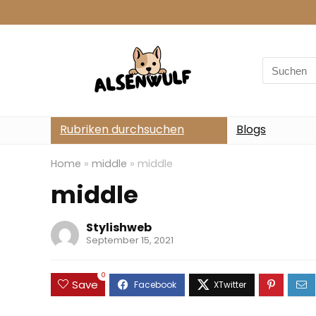
Search
for:
Rubriken durchsuchen
Blogs
Home
»
middle
»
middle
middle
Stylishweb
September 15, 2021
0
Save