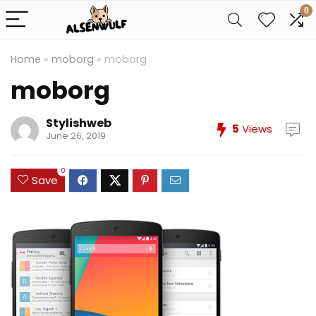
0
Home
»
moborg
»
moborg
moborg
Stylishweb
5
Views
June 26, 2019
0
Save