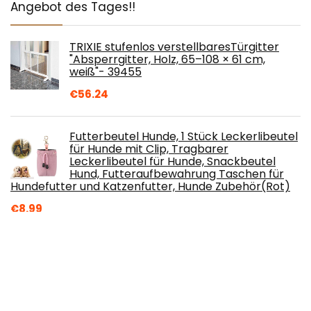
Angebot des Tages!!
TRIXIE stufenlos verstellbaresTürgitter
"Absperrgitter, Holz, 65–108 × 61 cm,
weiß"- 39455
€
56.24
Futterbeutel Hunde, 1 Stück Leckerlibeutel
für Hunde mit Clip, Tragbarer
Leckerlibeutel für Hunde, Snackbeutel
Hund, Futteraufbewahrung Taschen für
Hundefutter und Katzenfutter, Hunde Zubehör(Rot)
€
8.99
Eyenimal NGCOLCAM010 Pet Videocam, 29
g
€
79.99