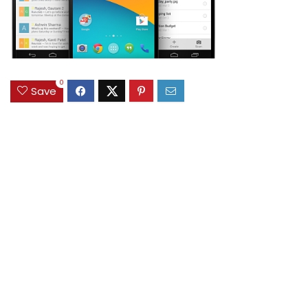
0
Save