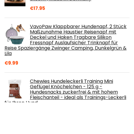
€
17.95
VavoPaw Klappbarer Hundenapf, 2 Stück
Maßzunahme Haustier Reisenapf mit
Deckel und Haken Tragbare Silikon
Fressnapf Auslaufsicher Trinknapf für
Reise Spaziergänge Zwinger Camping, Dunkelgrün &
Lila
€
9.99
Chewies Hundeleckerli Training Mini
Geflügel Knöchelchen - 125 g -
Hundesnacks zuckerfrei & mit hohem
Fleischanteil - ideal als Trainings-Leckerli
für Ihren Hund
€
6.75
AONBOY Futterautomat Katze,