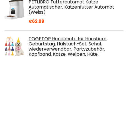
PETLIBRO Futterautomat Katze
Automatischer, Katzenfutter Automat
(Weiss)
€
62.99
TOGETOP Hundehüte für Haustiere,
Geburtstag, Halstuch-Set, Schal,
wiederverwendbar, Partyzubehör,
Kopfband, Katze, Welpen, Hüte,
erstaunliche Pflege-Accessoires,10 Stück
€
6.99
WERFORU 2 Stück Edelstahl Hundenapf für
kleine/mittlere/große Hunde-, Katzen-,
Tiernahrungs- / Wasserschalen mit
Gummibasis Reduzieren Sie das
Verschütten,Rosa,M
€
15.99