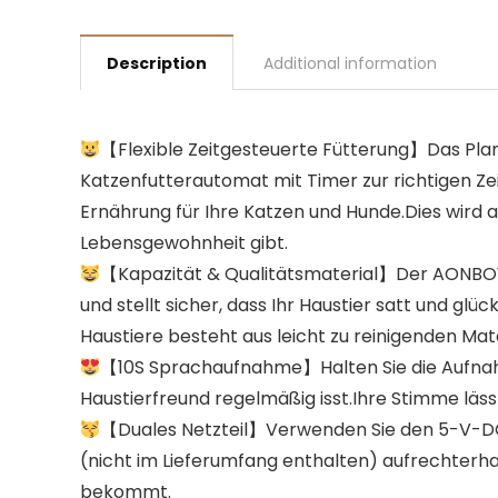
Description
Additional information
【Flexible Zeitgesteuerte Fütterung】Das Pla
Katzenfutterautomat mit Timer zur richtigen Ze
Ernährung für Ihre Katzen und Hunde.Dies wird au
Lebensgewohnheit gibt.
【Kapazität & Qualitätsmaterial】Der AONBOY
und stellt sicher, dass Ihr Haustier satt und gl
Haustiere besteht aus leicht zu reinigenden Mate
【10S Sprachaufnahme】Halten Sie die Aufnahm
Haustierfreund regelmäßig isst.Ihre Stimme lässt
【Duales Netzteil】Verwenden Sie den 5-V-DC
(nicht im Lieferumfang enthalten) aufrechterhalte
bekommt.