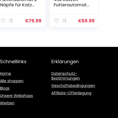
Näpfe für Katze
Futterautomat
Hund 4L WiFi
für 2 Haustiere,
APP-
Automatischer
Automatisierte
Futterspender
€
79.99
€
59.99
Waschbar
für Katzen &
Futterspender
Hunde mit
Katzenfutter mit
Timer,
Timer &
Portionskontrolle
Edelstahlschüss
,
el, 1-10
Sprachnachricht
Mahlzeiten pro
, 6 Mahlzeiten
Schnelllinks
Erklärungen
Tag für
täglich –
kleine/mittlere
Batterie und
Haustiere
Plug-in-Strom
Home
Datenschutz-
Bestimmungen
Alle shoppen
Geschäftsbedingungen
Blogs
Affiliate-Offenlegung
Unsere Webshops
Werben