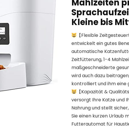
Mahlzeiten pr
Sprachaufzei
Kleine bis Mi
【Flexible Zeitgesteue
entwickelt ein gutes Be
automatische Katzenfutte
Zeitfütterung, 1-4 Mahlze
maßgeschneiderte gesund
wird auch dazu beitragen, 
kontrolliert und ihm ein
【Kapazität & Qualitä
versorgt Ihre Katze und 
Nahrung und stellt sicher,
Sie einen kurzen Urlaub 
Futterautomat für Haustie