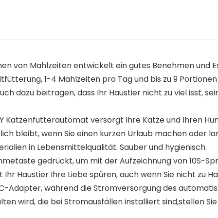
nen von Mahlzeiten entwickelt ein gutes Benehmen und 
itfütterung, 1-4 Mahlzeiten pro Tag und bis zu 9 Portion
ch dazu beitragen, dass Ihr Haustier nicht zu viel isst, s
 Katzenfutterautomat versorgt Ihre Katze und Ihren Hu
ücklich bleibt, wenn Sie einen kurzen Urlaub machen oder 
rialien in Lebensmittelqualität. Sauber und hygienisch.
etaste gedrückt, um mit der Aufzeichnung von 10S-Spra
 Ihr Haustier Ihre Liebe spüren, auch wenn Sie nicht zu Ha
-Adapter, während die Stromversorgung des automatisc
n wird, die bei Stromausfällen installiert sind,stellen Sie