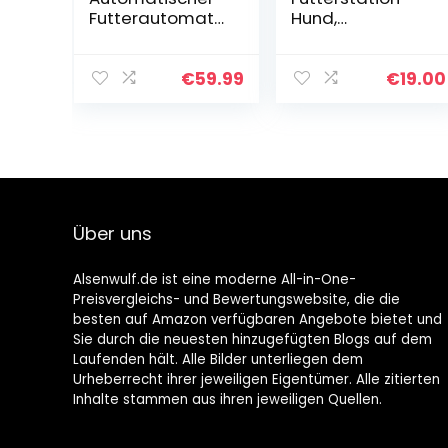
Futterautomat
Hund,
für Katze und
Hundenapf
Hund, 4L
erhöht (8 bis 38
Automatischer
cm), Hundebar
€
59.99
€
19.00
Futterspender
mit Futternapf
mit
und Wassernapf
Edelstahlschüss
(je 1,5 L),
el (Weiß, WiFi-
Fressnapf für
Steuerung)
kleine oder
große Hunde,
höhenverstellba
Über uns
res Hunde
Napfset
Alsenwulf.de ist eine moderne All-in-One-
Preisvergleichs- und Bewertungswebsite, die die
besten auf Amazon verfügbaren Angebote bietet und
Sie durch die neuesten hinzugefügten Blogs auf dem
Laufenden hält. Alle Bilder unterliegen dem
Urheberrecht ihrer jeweiligen Eigentümer. Alle zitierten
Inhalte stammen aus ihren jeweiligen Quellen.