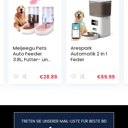
Meijeegu Pets
Arespark
Auto Feeder
Automatik 2 in 1
3.8L, Futter- und
Feder
Wasserspender
-Set für kleine
und große
€
28.89
€
69.99
Hunde Katzen
und Haustiere
Tiere (Pink)
TRETEN SIE UNSERER MAIL-LISTE FÜR BESTE BEI