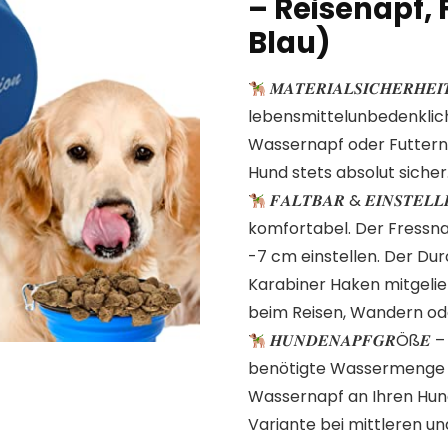
– Reisenapf, 
Blau)
𝑴𝑨𝑻𝑬𝑹𝑰𝑨𝑳𝑺𝑰𝑪𝑯𝑬𝑹
lebensmittelunbedenkliche
Wassernapf oder Futterna
Hund stets absolut sicher
𝑭𝑨𝑳𝑻𝑩𝑨𝑹 & 𝑬𝑰𝑵𝑺𝑻
komfortabel. Der Fressnap
-7 cm einstellen. Der Du
Karabiner Haken mitgelie
beim Reisen, Wandern od
𝑯𝑼𝑵𝑫𝑬𝑵𝑨𝑷𝑭𝑮𝑹Öß
benötigte Wassermenge a
Wassernapf an Ihren Hund 
Variante bei mittleren u