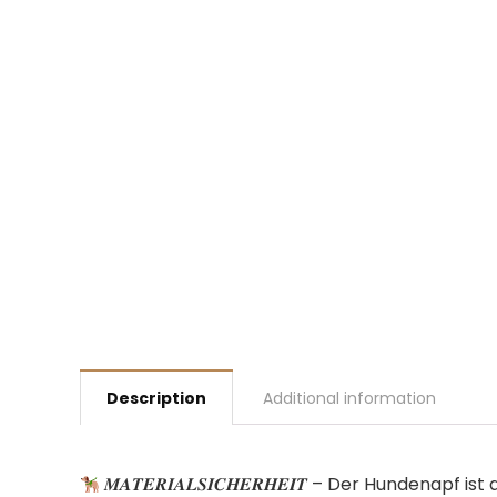
Description
Additional information
𝑴𝑨𝑻𝑬𝑹𝑰𝑨𝑳𝑺𝑰𝑪𝑯𝑬𝑹𝑯𝑬𝑰𝑻 – Der Hunde