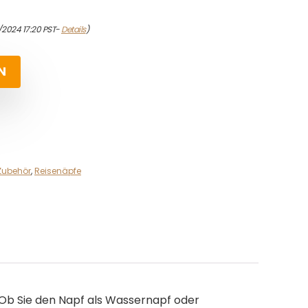
/2024 17:20 PST-
Details
)
N
Zubehör
,
Reisenäpfe
llt. Ob Sie den Napf als Wassernapf oder