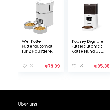
WellToBe
Toozey Digitaler
Futterautomat
Futterautomat
für 2 Haustiere
Katze Hund 6L –
Katze,
Programmierba
Automatischer
rer
Futterspender
Automatischer
€
79.99
€
95.38
für Katze und
Futterspender
Hund, Pet
für
Feeder mit
Trockenfutter
Timer, Ton-
bis 15 mm –
Aufnahmefunkti
Trockenfuttersp
on, bis zu 6
ender für Katzen
Mahlzeiten am
& Hunde –
Über uns
Tag（Beige）
Sprachaufnahm