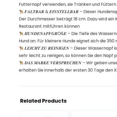
Futternapf verwenden, sie Tränken und Füttern i
𝑭𝑨𝑳𝑻𝑩𝑨𝑹 & 𝑬𝑰𝑵𝑺𝑻𝑬𝑳𝑳𝑩𝑨𝑹 – Dieser 
Der Durchmesser beträgt 18 cm. Dazu wird ein K
Restaurant mitführen können
𝑯𝑼𝑵𝑫𝑬𝑵𝑨𝑷𝑭𝑮𝑹Öß𝑬 – Die Tiefe des W
Hund an. Für kleinere Hunde eignet sich die 350
𝑳𝑬𝑰𝑪𝑯𝑻 𝒁𝑼 𝑹𝑬𝑰𝑵𝑰𝑮𝑬𝑵 – Dieser Wass
sehr leicht zu reinigen, so können Sie den Nap
𝑫𝑨𝑺 𝑴𝑨𝑹𝑲𝑬 𝑽𝑬𝑹𝑺𝑷𝑹𝑬𝑪𝑯𝑬𝑵 – Wir g
erhalten Sie innerhalb der ersten 30 Tage den 
Related Products