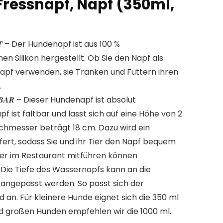
Fressnapf, Napf (350ml,
𝑯𝑬𝑰𝑻 – Der Hundenapf ist aus 100 %
n Silikon hergestellt. Ob Sie den Napf als
pf verwenden, sie Tränken und Füttern ihren
.
𝑬𝑳𝑳𝑩𝑨𝑹 – Dieser Hundenapf ist absolut
f ist faltbar und lasst sich auf eine Höhe von 2
rchmesser beträgt 18 cm. Dazu wird ein
fert, sodass Sie und ihr Tier den Napf bequem
er im Restaurant mitführen können
𝑬 – Die Tiefe des Wassernapfs kann an die
ngepasst werden. So passt sich der
an. Für kleinere Hunde eignet sich die 350 ml
nd großen Hunden empfehlen wir die 1000 ml.