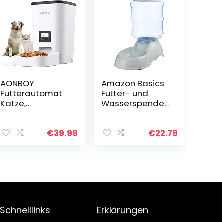
AONBOY
Amazon Basics
Futterautomat
Futter- und
Katze,
Wasserspender
Katzenfutter
für Haustiere,
Automat,
Futterstation,
Schiebeverschlu
Größe S,
€
39.99
€
22.79
ss-Deckel-
Transparent
Design,
Zeitgesteuerte
Kontrolle 1-4
Mahlzeiten pro
Tag, 10S
Sprachaufzeich
Schnelllinks
Erklärungen
nung, Geeignet