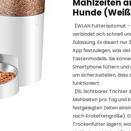
Mahlzeiten a
Hunde (Weiß
【WLAN Futterautomat – 
verbindet sich schnell un
Zulassung. Es dauert nur 
App festzulegen, was viel
Tastenmodells. Sie können
Smartphone füttern und d
um sicherzustellen, dass
funktioniert.
【6L Sichtbarer Trichter 
Mahlzeiten pro Tag und bi
festgelegten Zeiten einste
nach Krokettengröße). De
Trockenfutter lagern, w