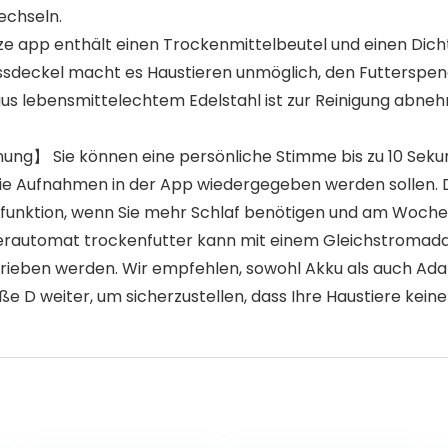
echseln.
 app enthält einen Trockenmittelbeutel und einen Dichtu
sdeckel macht es Haustieren unmöglich, den Futterspender
aus lebensmittelechtem Edelstahl ist zur Reinigung abne
ung】 Sie können eine persönliche Stimme bis zu 10 Sek
6) die Aufnahmen in der App wiedergegeben werden sollen
rfunktion, wenn Sie mehr Schlaf benötigen und am Woche
automat trockenfutter kann mit einem Gleichstromadapt
rieben werden. Wir empfehlen, sowohl Akku als auch Adap
ße D weiter, um sicherzustellen, dass Ihre Haustiere kein