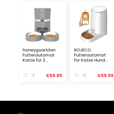
honeyguaridan
ROJECO
Futterautomat
Futterautomat
Katze für 2
für Katze Hund
Haustiere,
WiFi 4L-
Automatischer
Automatisierte
Futterspender
Waschbar
€
59.99
€
69.99
für Katze und
Futterspender
Hund mit LED
Katzenfutter mit
Futtermangel-
Timer &
Warnung, Timer,
Edelstahlschüss
0-48
el, 1-10
Portionskontrolle
Mahlzeiten pro
,
Tag für