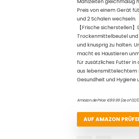
Mahlzeiten gleichmäßig ha
Preis von einem Gerät fü
und 2 Schalen wechseln.
【Frische sicherstellen】
Trockenmittelbeutel und 
und knusprig zu halten. 
macht es Haustieren unmö
für zusätzliches Futter i
aus lebensmittelechtem E
Gesundheit und Hygiene un
Amazon.de Price:
€
89.99
(as of 02/0
AUF AMAZON PRÜFE