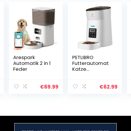
Arespark
PETLIBRO
Automatik 2 in 1
Futterautomat
Feder
Katze
Automatischer,
Katzenfutter
Automat
€
69.99
€
62.99
(Weiss)