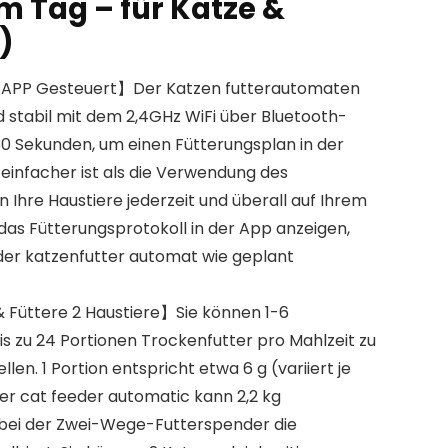
m Tag – für Katze &
)
APP Gesteuert】Der Katzen futterautomaten
d stabil mit dem 2,4GHz WiFi über Bluetooth-
30 Sekunden, um einen Fütterungsplan in der
 einfacher ist als die Verwendung des
 Ihre Haustiere jederzeit und überall auf Ihrem
as Fütterungsprotokoll in der App anzeigen,
 der katzenfutter automat wie geplant
& Füttere 2 Haustiere】Sie können 1-6
s zu 24 Portionen Trockenfutter pro Mahlzeit zu
llen. 1 Portion entspricht etwa 6 g (variiert je
r cat feeder automatic kann 2,2 kg
obei der Zwei-Wege-Futterspender die