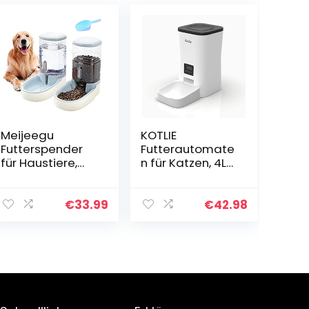
Meijeegu
KOTLIE
Futterspender
Futterautomate
für Haustiere,
n für Katzen, 4L
3,8L,
Trockenfuttersp
Futterspender
ender für Katzen
und
und kleine
€
33.99
€
42.98
Wasserspender
Hunde,
Mit
zeitgesteuertes
Futterschaufel
Katzenfutter mit
Set für kleine
Trockenmittelbe
und große
utel,
Hunde, Katzen
programmierba
und
re