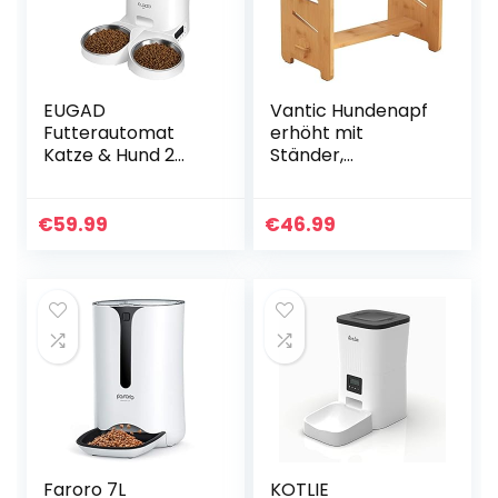
EUGAD
Vantic Hundenapf
Futterautomat
erhöht mit
Katze & Hund 2
Ständer,
Näpfe, 4L
einstellbare
automatischer
Futternapf Hund
Futterspender für
Erhöht für Großen
€
59.99
€
46.99
kleine & große
Hunde, haltbar
Hunde, 1-6
Futterstation
Mahlzeiten/Tag, 6-
Bambus Hund mit
360g/Mahlzeit,
2 Edelstahlnäpfen
Abnehmbar und
und Rutschfesten
waschbar,
Füßen
Kabelgebundene
Elektrik
Faroro 7L
KOTLIE