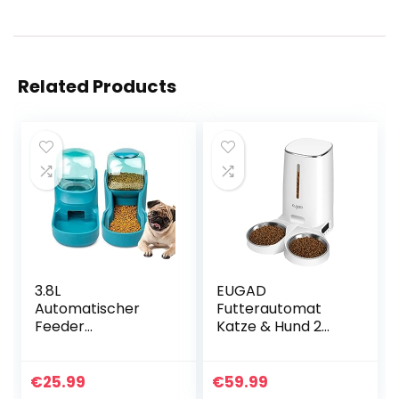
Related Products
3.8L
EUGAD
Automatischer
Futterautomat
Feeder
Katze & Hund 2
Futterautomat
Näpfe, 4L
Kleine & Mittlere
automatischer
Haustiere
Futterspender für
€
25.99
€
59.99
Automatischer
kleine & große