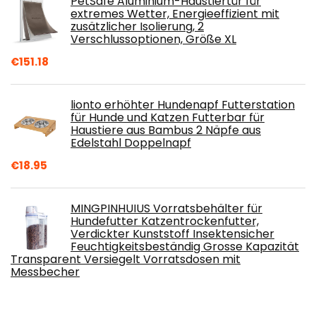
PetSafe Aluminium-Haustiertür für
extremes Wetter, Energieeffizient mit
zusätzlicher Isolierung, 2
Verschlussoptionen, Größe XL
€
151.18
lionto erhöhter Hundenapf Futterstation
für Hunde und Katzen Futterbar für
Haustiere aus Bambus 2 Näpfe aus
Edelstahl Doppelnapf
€
18.95
MINGPINHUIUS Vorratsbehälter für
Hundefutter Katzentrockenfutter,
Verdickter Kunststoff Insektensicher
Feuchtigkeitsbeständig Grosse Kapazität
Transparent Versiegelt Vorratsdosen mit
Messbecher
€
16.99