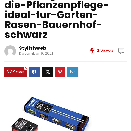
die-Pflanzenpflege-
ideal-fur-Garten-
Rasen-Bauernhof-
schwarz
Stylishweb
2
Views
December 9, 2021
0
Save