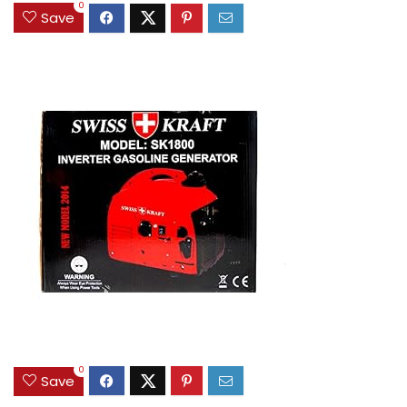
0
Save
0
Save