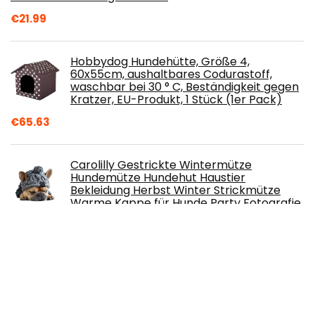
€
21.99
Hobbydog Hundehütte, Größe 4,
60x55cm, aushaltbares Codurastoff,
waschbar bei 30 ° C, Beständigkeit gegen
Kratzer, EU-Produkt, 1 Stück (1er Pack)
€
65.63
Carolilly Gestrickte Wintermütze
Hundemütze Hundehut Haustier
Bekleidung Herbst Winter Strickmütze
Warme Kappe für Hunde Party Fotografie
Kostüm (Grau, M)
€
16.99
SLSON 2 Stück Hundenäpfe Faltbare
Reiseschale, auslaufsichere Hundenapf
mit Deckel und Haken Tragbare Silikon