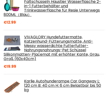
Faltschüsseln Haustier Wasserflasche 2-
in-1 Futterbehälter und
Trinkwasserflasche für Resie Unterwegs
800ML（Blau）
€
12.99
VIVAGLORY Hundefuttermatte,
Katzenhund-Fütterungsmatte, Anti-
Messy wasserdichte Futterfutter-
Nahrungsnahrungs-Pet Schüssel
Silikonmatten-Placemat mit erhöhter Kante, Grau,
Groß (60x40cm)
€
19.99
Karlie Autohunderampe Car Gangway L:
120 cm B: 40 cm H: 6 cm Belastbar bis 50
kg
€
69.99