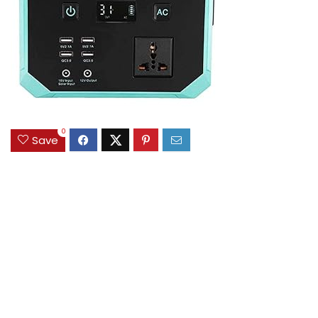
0
Save