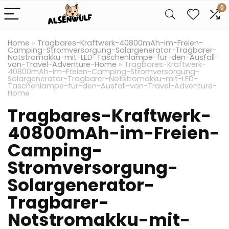
0
Home
»
Tragbares-Kraftwerk-40800mAh-im-Freien-
Camping-Stromversorgung-Solargenerator-Tragbarer-
Notstromakku-mit-LED-Taschenlampe-fur-den-Ausfall-
von-Travel-Adventure-Home
»
Tragbares-Kraftwerk-
40800mAh-im-Freien-Camping-Stromversorgung-
Solargenerator-Tragbarer-Notstromakku-mit-LED-
Taschenlampe-fur-den-Ausfall-von-Travel-Adventure-
Home
Tragbares-Kraftwerk-
40800mAh-im-Freien-
Camping-
Stromversorgung-
Solargenerator-
Tragbarer-
Notstromakku-mit-