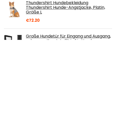
Thundershirt Hundebekleidung
Thundershirt Hunde-Angstjacke, Platin,
Größe L
€
72.20
Große Hundetür für Eingang und Ausgang,
schwarze Kunststofftür für Hunde,
magnetisch, abnehmbar, einfach zu
installieren, Haustierzubehör für große
Haustiere, Haustiere (schwarz)
€
125.22
Hobbydog Hundehütte, Hundehaus, Haus,
Höhle, Kleiner Zwinger, Hundehütte -INARI
- R1-38x38x32 (Taubegrau)
€
43.90
VIVAGLORY Hundeschwimmweste für