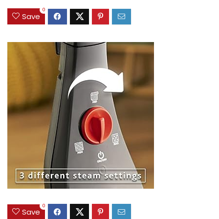
0
Save
0
Save