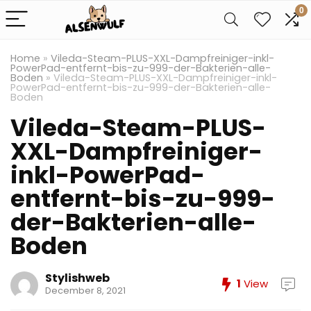
0
Home
»
Vileda-Steam-PLUS-XXL-Dampfreiniger-inkl-
PowerPad-entfernt-bis-zu-999-der-Bakterien-alle-
Boden
»
Vileda-Steam-PLUS-XXL-Dampfreiniger-inkl-
PowerPad-entfernt-bis-zu-999-der-Bakterien-alle-
Boden
Vileda-Steam-PLUS-
XXL-Dampfreiniger-
inkl-PowerPad-
entfernt-bis-zu-999-
der-Bakterien-alle-
Boden
Stylishweb
1
View
December 8, 2021