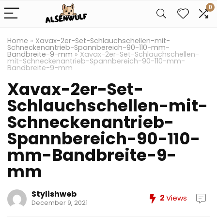
0
Home
»
Xavax-2er-Set-Schlauchschellen-mit-
Schneckenantrieb-Spannbereich-90-110-mm-
Bandbreite-9-mm
»
Xavax-2er-Set-Schlauchschellen-
mit-Schneckenantrieb-Spannbereich-90-110-mm-
Bandbreite-9-mm
Xavax-2er-Set-
Schlauchschellen-mit-
Schneckenantrieb-
Spannbereich-90-110-
mm-Bandbreite-9-
mm
Stylishweb
2
Views
December 9, 2021