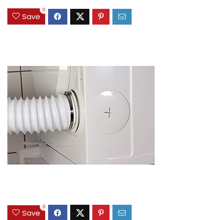
0
Save
0
Save