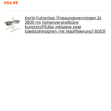
€
54.99
Kerbl Futterbar (Fassungsvermögen 2x
2800 ml, höhenverstellbare
Kunststofffüße, inklusive zwei
Edelstahlnäpfen, mit Napffixierung) 80531
€
31.93
Pejoye Hund Türklingeln, Hund Türklingeln
Tischglocke für Hunde Einstellbare
Hundetürklingel für Kleine und Größere
Dosg Toilettentraining Glocke Interaktion
Glocke
€
9.99
Asmsdd Hundepool Faltbarer
Schwimmbecken Hund Planschbecken
Swimmingpool Kinderpool
Hundebadewanne Doggy Pool für Großes